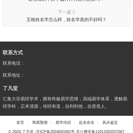
下一篇
五格姓名学怎么样，姓名学真的不好吗？
联系方式
联系电话：
联系地址：
了凡堂
汇集大宗易经学术，拥有终极易学思维，高端易学体系，透解易
经学科，正本清源，传经布道，自利利他，自觉觉人。
首页
周易预测
易学培训
起名命名
风水鉴定
© 2024
了凡堂
-
京ICP备2024043302号
京公网安备11011502037667