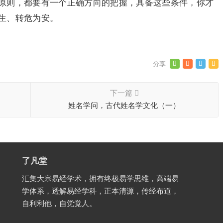
原则，都要有一个正确方向的把握，具备这些条件，你才
生、转危为安。
下一篇
姓名学问，古代姓名学文化（一）
了凡堂
汇集大宗易经学术，拥有终极易学思维，高端易
学体系，透解易经学科，正本清源，传经布道，
自利利他，自觉觉人。