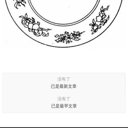
没有了
已是最新文章
没有了
已是最早文章