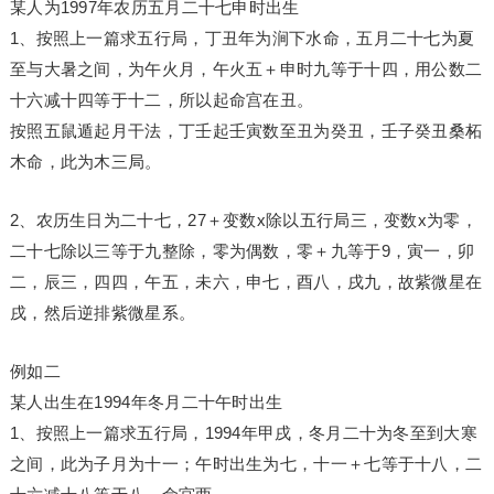
某人为1997年农历五月二十七申时出生
1、按照上一篇求五行局，丁丑年为涧下水命，五月二十七为夏
至与大暑之间，为午火月，午火五＋申时九等于十四，用公数二
十六减十四等于十二，所以起命宫在丑。
按照五鼠遁起月干法，丁壬起壬寅数至丑为癸丑，壬子癸丑桑柘
木命，此为木三局。
2、农历生日为二十七，27＋变数x除以五行局三，变数x为零，
二十七除以三等于九整除，零为偶数，零＋九等于9，寅一，卯
二，辰三，四四，午五，未六，申七，酉八，戌九，故紫微星在
戌，然后逆排紫微星系。
例如二
某人出生在1994年冬月二十午时出生
1、按照上一篇求五行局，1994年甲戌，冬月二十为冬至到大寒
之间，此为子月为十一；午时出生为七，十一＋七等于十八，二