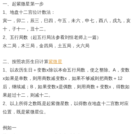
一、起紫微星第一步
1、地盘十二宫位计数法：
寅一，卯二，辰三，巳四，午五，未六，申七，酉八，戌九，亥
十，子十一，丑十二。
2、五行局数（起五行局法参看刘恒老师上一篇）
水二局，木三局，金四局，土五局，火六局
二、按照农历生日计算
紫微星
1、以农历生日＋变数x除以本命五行局数，使之整除。A，变数
x如果是单数，则用商数减变数x，如果不够减则把商数＋12
后，继续减；B，如果变数x是偶数，则用商数＋变数x，得数如
果超过十二，则减十二。
2、以上所得之数既是起紫微星数，以得数在地盘十二宫数对应
位置，既是紫微星位。
例如一