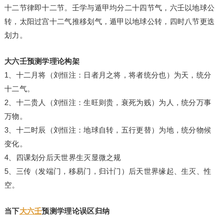
十二节律即十二节。壬学与遁甲均分二十四节气，六壬以地球公
转，太阳过宫十二气推移划气，遁甲以地球公转，四时八节更迭
划力。
大六壬预测学理论构架
1、十二月将（刘恒注：日者月之将，将者统分也）为天，统分
十二气。
2、十二贵人（刘恒注：生旺则贵，衰死为贱）为人，统分万事
万物。
3、十二时辰（刘恒注：地球自转，五行更替）为地，统分物候
变化。
4、四课划分后天世界生灭显微之规
5、三传（发端门，移易门，归计门）后天世界缘起、生灭、性
空。
当下
大六壬
预测学理论误区归纳