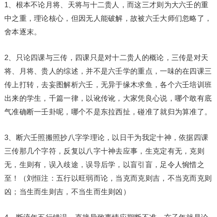
1、根本不论月将、天将与十二贵人，而这三才则为大六壬的重
中之重，理论核心，但因无人能破解，故被六壬大师们忽略了，
舍本逐末。
2、只论四课与三传，四课只是对十二贵人的概论，三传是对天
将、月将、贵人的综述，并不是六壬学的重点，一味的在四课三
传上打转，去妄图解析六壬，无异于缘木求鱼，各个六壬培训班
出来的学生，千篇一律，以讹传讹，大家凭良心说，哪个敢有底
气准确断一壬卦呢，哪个不是东拉西扯，碰准了就归为算准了。
3、断六壬照搬照抄八字学理论，以日干为我定十神，依据四课
三传那几个字符，反复以八字十神去应事，生克定有无，克则
无，生则有，误入歧途，误导后学，以盲引盲，足令人惋惜之
至！（刘恒注：五行以旺弱而论，当克而克则吉，不当克而克则
凶；当生而生则吉，不当生而生则凶）