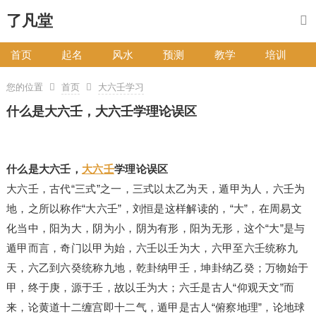
了凡堂
首页
起名
风水
预测
教学
培训
您的位置
首页
大六壬学习
什么是大六壬，大六壬学理论误区
什么是大六壬，
大六壬
学理论误区
大六壬，古代“三式”之一，三式以太乙为天，遁甲为人，六壬为
地，之所以称作“大六壬”，刘恒是这样解读的，“大”，在周易文
化当中，阳为大，阴为小，阴为有形，阳为无形，这个“大”是与
遁甲而言，奇门以甲为始，六壬以壬为大，六甲至六壬统称九
天，六乙到六癸统称九地，乾卦纳甲壬，坤卦纳乙癸；万物始于
甲，终于庚，源于壬，故以壬为大；六壬是古人“仰观天文”而
来，论黄道十二缠宫即十二气，遁甲是古人“俯察地理”，论地球